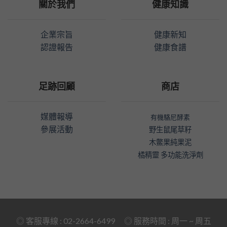
關於我們
健康知識
企業宗旨
健康新知
認證報告
健康食譜
足跡回顧
商店
媒體報導
有機駱尼酵素
參展活動
野生鼠尾草籽
木鱉果純果泥
橘精靈 多功能洗淨劑
◎ 客服專線 : 02-2664-6499 ◎ 服務時間 : 周一 ~ 周五