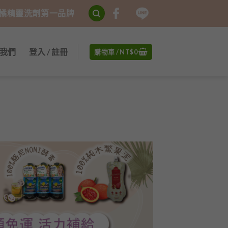
、橘精靈洗劑第一品牌
我們
登入 / 註冊
購物車 /
NT$
0