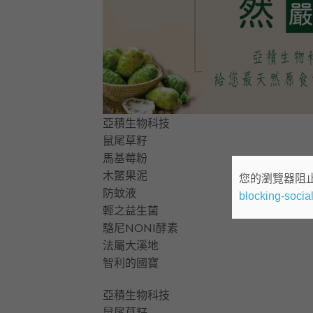
亞積生物科技
鼠尾草籽
馬基莓粉
木鱉果泥
您的瀏覽器阻
防蚊液
blocking-social
輕之益生菌
駱尼NONI酵素
法屬大溪地
智利的國寶
亞積生物科技
鼠尾草籽