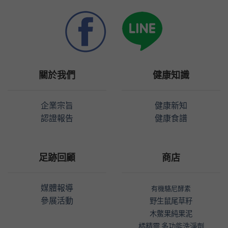
關於我們
健康知識
企業宗旨
健康新知
認證報告
健康食譜
足跡回顧
商店
媒體報導
有機駱尼酵素
參展活動
野生鼠尾草籽
木鱉果純果泥
橘精靈 多功能洗淨劑