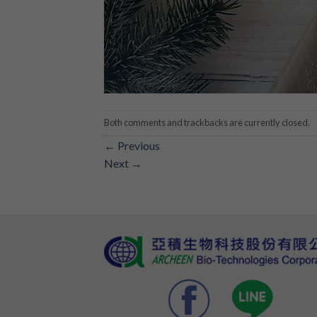
Both comments and trackbacks are currently closed.
←
Previous
Next
→