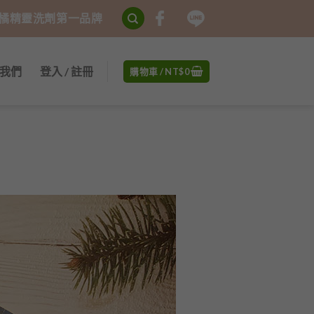
、橘精靈洗劑第一品牌
我們
登入 / 註冊
購物車 /
NT$
0