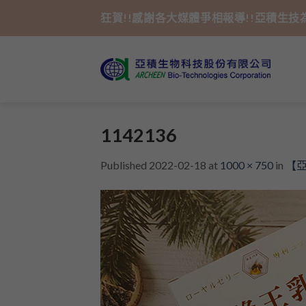
Skip
狂賀!!感謝各大媒體爭相報導!!亞積生
to
content
1142136
Published
2022-02-18
at
1000 × 750
in
【亞