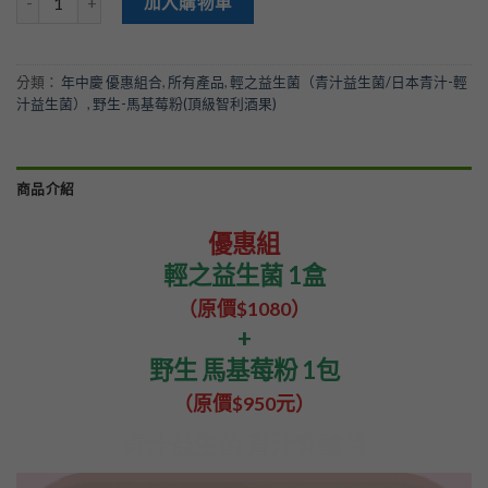
加入購物車
分類：
年中慶 優惠組合
,
所有產品
,
輕之益生菌（青汁益生菌/日本青汁-輕
汁益生菌）
,
野生-馬基莓粉(頂級智利酒果)
商品介紹
優惠組
輕之益生菌 1盒
（原價$1080）
+
野生 馬基莓粉 1包
（原價$950元）
青汁益生菌 青汁乳酸菌