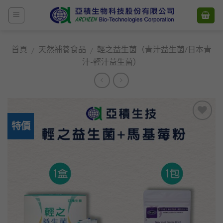
Skip
to
content
首頁
天然補養食品
輕之益生菌（青汁益生菌/日本青
/
/
汁-輕汁益生菌）
特價
加入
願望
清單