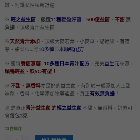
嫩、呵護女性私密舒適
※
輕之益生菌
：
嚴選
11種
輕盈好菌
，
500億益菌
，
不甜
無
負擔
，頂級青汁益生菌
※
天然青汁添加
，頂級大麥若葉、小麥草、駱尼果、苜宿
芽、甜菜根…等
10多種日本順暢配方
※ 獨特
養菌寡糖
+
10多種日本青汁配方
，完美
益生元
來源，
順暢輕盈、妖SO有型！
※
不甜、無香料
才是好的益生菌，有別於一般添加人工甜
味劑、香料、化學添加物等產品，真正
有效無負擔
！
※ 是
真正
青汁益生菌
的
輕之益生菌
不甜、無香料，奶素可
食
每包3克
13 件庫存
數量