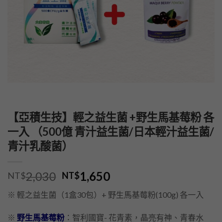
【亞積生技】輕之益生菌 +野生馬基莓粉 各
一入 （500億 青汁益生菌/日本輕汁益生菌/
青汁乳酸菌）
2,030
1,650
NT$
NT$
※ 輕之益生菌（1盒30包）+ 野生馬基莓粉(100g) 各一入
※
野生馬基莓粉
：智利國寶- 花青素，晶亮有神、青春水