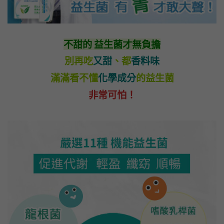
不甜的 益生菌才無負擔
別再吃
又甜
、都
香料味
滿滿看不懂
化學成分
的益生菌
非常可怕！