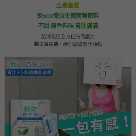
亞積嚴選
採500億
益生菌菌種原料
不甜 無香料味
青汁滿滿
給消化道全方位的保護力
輕之益生菌
，給你滿滿青汁順暢