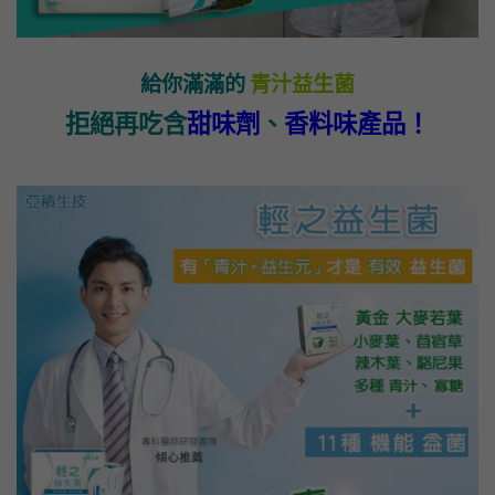
給你滿滿的
青汁益生菌
拒絕再吃含
甜味劑
、
香料味產品！