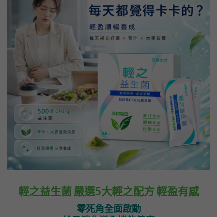
輕之益生菌 嚴選5大輕之配方 輕盈有感
零死角全面啟動