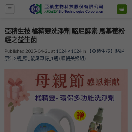
Skip
to
content
亞積生技 橘精靈洗淨劑 駱尼酵素 馬基莓粉
輕之益生菌
Published
2025-04-21
at
1024 × 1024
in
【亞積生技】駱尼
原汁2瓶_贈_ 鼠尾草籽_1瓶 (順暢美姬組)