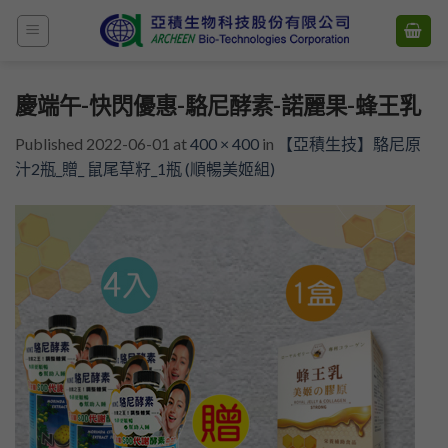
Skip
to
content
慶端午-快閃優惠-駱尼酵素-諾麗果-蜂王乳
Published
2022-06-01
at
400 × 400
in
【亞積生技】駱尼原
汁2瓶_贈_ 鼠尾草籽_1瓶 (順暢美姬組)