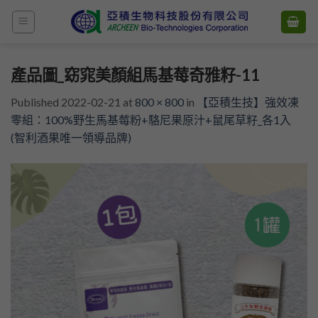
Skip
to
content
產品圖_窈窕美顏組馬基莓奇雅籽-11
Published
2022-02-21
at
800 × 800
in
【亞積生技】強效凍
零組：100%野生馬基莓粉+駱尼果原汁+鼠尾草籽_各1入
(智利酒果唯一領導品牌)