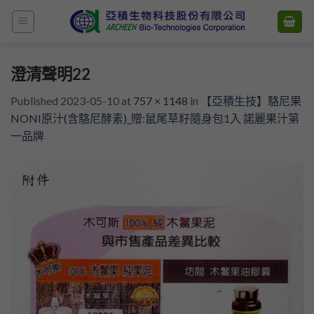
Skip
to
content
澄清聲明22
Published
2023-05-10
at
757 × 1148
in
【亞積生技】駱尼果
NONI原汁(含駱尼酵素)_贈:鼠尾草籽隨身包1入 諾麗果汁第
一品牌