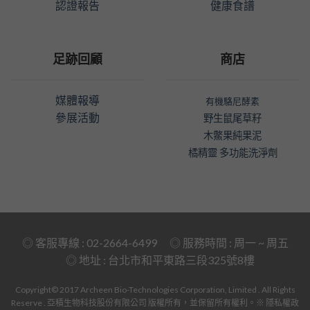
認證報告
健康食譜
足跡回顧
商店
媒體報導
有機駱尼酵素
參展活動
野生鼠尾草籽
木鱉果純果泥
橘精靈 多功能洗淨劑
◎ 客服專線 : 02-2664-6499 ◎ 服務時間 : 周一 ~ 周五
◎ 地址 :
台北市和平東路三段325號8樓
Copyright© 2017 Archeen Bio-Technologies Corporation, Limited . All Rights
Reserve . 亞積生物科技股份有限公司 版權所有，並保留所有權利。
※ 隱私權政