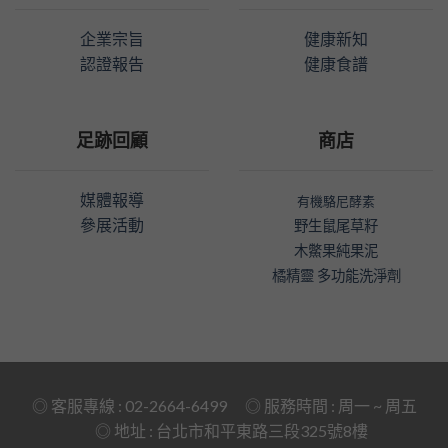
企業宗旨
健康新知
認證報告
健康食譜
足跡回顧
商店
媒體報導
有機駱尼酵素
參展活動
野生鼠尾草籽
木鱉果純果泥
橘精靈 多功能洗淨劑
◎ 客服專線 : 02-2664-6499 ◎ 服務時間 : 周一 ~ 周五
◎ 地址 :
台北市和平東路三段325號8樓