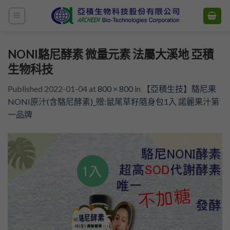
Skip
to
content
NONI駱尼酵素 微量元素 法屬大溪地 亞積
生物科技
Published
2022-01-04
at
800 × 800
in
【亞積生技】駱尼果
NONI原汁(含駱尼酵素)_贈:鼠尾草籽隨身包1入 諾麗果汁第
一品牌