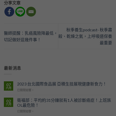
分享文章
秋季養生podcast- 秋季肅
醫師提醒：乳癌風險降最低，
殺、乾燥之氣，上呼吸道保養
切記做好這幾件事！
最重要
最新消息
2023 台北國際食品展 亞積生技展現健康新食力！
07
六月
2023
已關閉迴響。
台
北
衛福部：平均約31分鐘就有1人被診斷癌症！上班族
02
國
六月
OL最危險！
際
衛
已關閉迴響。
食
福