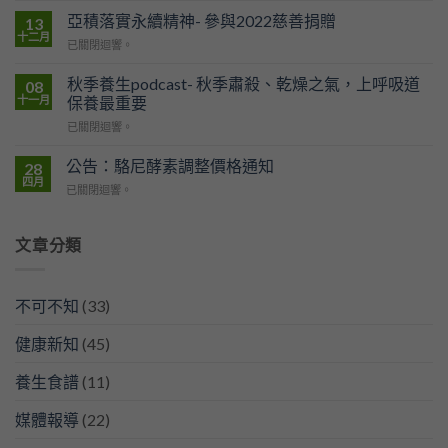
品
部：
亞積落實永續精神- 參與2022慈善捐贈
展
13
平
亞
十二月
亞
已關閉迴響。
均
積
積
約
生
落
秋季養生podcast- 秋季肅殺、乾燥之氣，上呼吸道
08
31
技
實
十一月
保養最重要
分
展
永
鐘
現
秋
已關閉迴響。
續
就
健
季
精
有
康
養
公告：駱尼酵素調整價格通知
神-
28
1
新
生
參
四月
人
食
公
已關閉迴響。
podcast-
與
被
力！
告：
秋
2022
診
駱
季
慈
斷
尼
文章分類
肅
善
癌
酵
殺、
捐
症！
素
乾
贈
上
調
燥
不可不知
(33)
班
整
之
族
價
氣，
OL
健康新知
(45)
格
上
最
通
呼
危
知
養生食譜
(11)
吸
險！
道
保
媒體報導
(22)
養