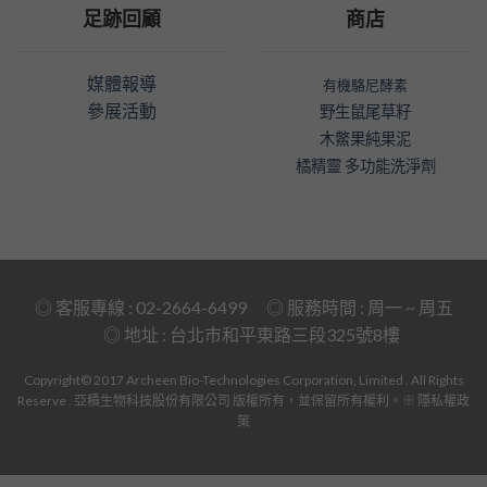
足跡回顧
商店
媒體報導
有機駱尼酵素
參展活動
野生鼠尾草籽
木鱉果純果泥
橘精靈 多功能洗淨劑
◎ 客服專線 : 02-2664-6499 ◎ 服務時間 : 周一 ~ 周五
◎ 地址 :
台北市和平東路三段325號8樓
Copyright© 2017 Archeen Bio-Technologies Corporation, Limited . All Rights
Reserve . 亞積生物科技股份有限公司 版權所有，並保留所有權利。
※ 隱私權政
策