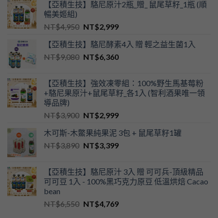
【亞積生技】駱尼原汁2瓶_贈_ 鼠尾草籽_1瓶 (順
暢美姬組)
NT$
4,950
NT$
2,999
【亞積生技】駱尼酵素4入 贈 輕之益生菌1入
NT$
9,080
NT$
6,360
【亞積生技】強效凍零組：100%野生馬基莓粉
+駱尼果原汁+鼠尾草籽_各1入 (智利酒果唯一領
導品牌)
NT$
3,900
NT$
2,999
木可斯-木鱉果純果泥 3包 + 鼠尾草籽1罐
NT$
3,890
NT$
3,399
【亞積生技】駱尼原汁 3入 贈 可可兵-頂級精品
可可豆 1入 - 100%黑巧克力原豆 低溫烘焙 Cacao
bean
NT$
6,550
NT$
4,769