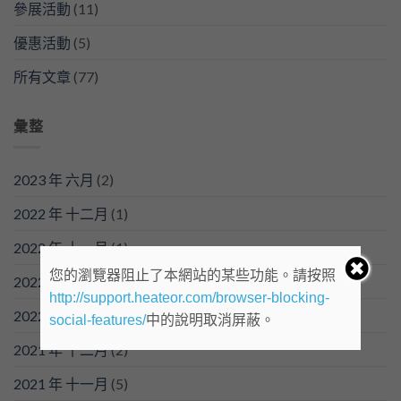
最
參展活動
(11)
重
要
優惠活動
(5)
所有文章
(77)
彙整
2023 年 六月
(2)
2022 年 十二月
(1)
2022 年 十一月
(1)
您的瀏覽器阻止了本網站的某些功能。請按照
2022 年 四月
(1)
http://support.heateor.com/browser-blocking-
2022 年 三月
(1)
social-features/
中的說明取消屏蔽。
2021 年 十二月
(2)
2021 年 十一月
(5)