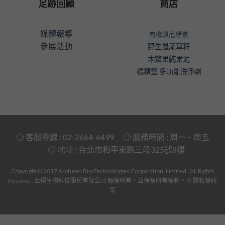
足跡回顧
商店
媒體報導
有機駱尼酵素
參展活動
野生鼠尾草籽
木鱉果純果泥
橘精靈 多功能洗淨劑
◎ 客服專線 : 02-2664-6499 ◎ 服務時間 : 周一 ~ 周五
◎ 地址 :
台北市和平東路三段325號8樓
Copyright© 2017 Archeen Bio-Technologies Corporation, Limited . All Rights
Reserve . 亞積生物科技股份有限公司 版權所有，並保留所有權利。
※ 隱私權政
策