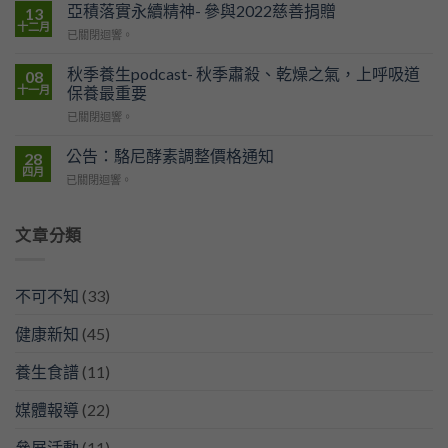
部：
亞積落實永續精神- 參與2022慈善捐贈
展
13
平
亞
十二月
亞
已關閉迴響。
均
積
積
約
生
落
秋季養生podcast- 秋季肅殺、乾燥之氣，上呼吸道
08
31
技
實
十一月
保養最重要
分
展
永
鐘
現
秋
已關閉迴響。
續
就
健
季
精
有
康
養
公告：駱尼酵素調整價格通知
神-
28
1
新
生
參
四月
人
食
公
已關閉迴響。
podcast-
與
被
力！
告：
秋
2022
診
駱
季
慈
斷
尼
文章分類
肅
善
癌
酵
殺、
捐
症！
素
乾
贈
上
調
燥
不可不知
(33)
班
整
之
族
價
氣，
OL
健康新知
(45)
格
上
最
通
呼
危
知
養生食譜
(11)
吸
險！
道
保
媒體報導
(22)
養
最
參展活動
(11)