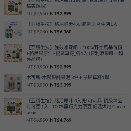
暢美姬組)
NT$
4,950
NT$
2,999
【亞積生技】駱尼酵素4入 贈 輕之益生菌1入
NT$
9,080
NT$
6,360
【亞積生技】強效凍零組：100%野生馬基莓粉
+駱尼果原汁+鼠尾草籽_各1入 (智利酒果唯一領
導品牌)
NT$
3,900
NT$
2,999
木可斯-木鱉果純果泥 3包 + 鼠尾草籽1罐
NT$
3,890
NT$
3,399
【亞積生技】駱尼原汁 3入 贈 可可兵-頂級精品
可可豆 1入 - 100%黑巧克力原豆 低溫烘焙 Cacao
bean
NT$
6,550
NT$
4,769