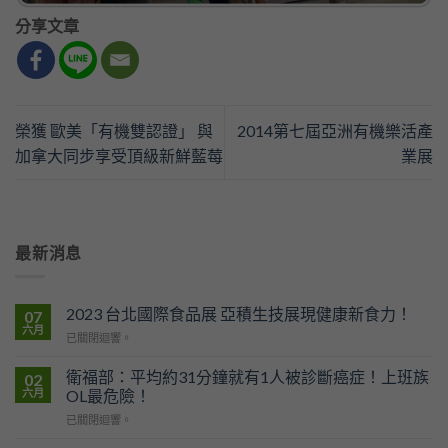
分享文章
榮獲 歐美「有機雙認證」 與
2014第七屆亞洲有機樂活產
加拿大同步享受頂級新鮮藍莓
業展
最新消息
2023 台北國際食品展 亞積生技展現健康新食力！
07
六月
2023
已關閉迴響。
台
北
衛福部：平均約31分鐘就有1人被診斷癌症！上班族
02
國
六月
OL最危險！
際
衛
已關閉迴響。
食
福
品